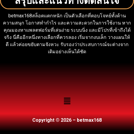
สรุปและแนวทางตัดสินใจ
betmax168สล็อตแตกหนัก เป็นตัวเลือกที่ตอบโจทย์ทั้งด้าน
ความสนุก โอกาสทำกำไร และความสะดวกในการใช้งาน หาก
คุณมองหาแพลตฟอร์มที่เล่นง่าย ระบบนิ่ง และมีโปรที่เข้าถึงได้
จริง นี่คืออีกหนึ่งทางเลือกที่ควรลอง เริ่มจากงบเล็ก วางแผนให้
ดี แล้วค่อยขยับตามจังหวะ รับรองว่าประสบการณ์จะต่างจาก
เดิมอย่างเห็นได้ชัด
Copyright © 2026 – betmax168