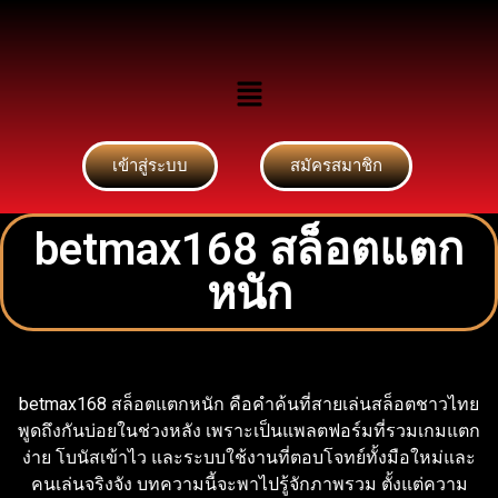
เข้าสู่ระบบ
สมัครสมาชิก
betmax168 สล็อตแตก
หนัก
betmax168 สล็อตแตกหนัก คือคำค้นที่สายเล่นสล็อตชาวไทย
พูดถึงกันบ่อยในช่วงหลัง เพราะเป็นแพลตฟอร์มที่รวมเกมแตก
ง่าย โบนัสเข้าไว และระบบใช้งานที่ตอบโจทย์ทั้งมือใหม่และ
คนเล่นจริงจัง บทความนี้จะพาไปรู้จักภาพรวม ตั้งแต่ความ