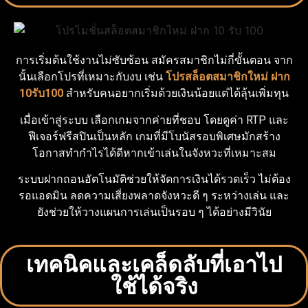
การเริ่มต้นใช้งานไม่ซับซ้อน สมัครสมาชิกไม่กี่ขั้นตอน จาก
นั้นเลือกโปรที่เหมาะกับงบ เช่น
โปรสล็อตสมาชิกใหม่ ฝาก
10รับ100
สำหรับคนอยากเริ่มด้วยเงินน้อยแต่ได้ลุ้นเพิ่มทุน
เมื่อเข้าสู่ระบบ เลือกเกมจากค่ายที่ชอบ โดยดูค่า RTP และ
ฟีเจอร์ฟรีสปินเป็นหลัก เกมที่มีโบนัสรอบพิเศษมักสร้าง
โอกาสทำกำไรได้ดีหากเข้าเล่นในจังหวะที่เหมาะสม
ระบบฝากถอนอัตโนมัติช่วยให้จัดการเงินได้รวดเร็ว ไม่ต้อง
รอแอดมิน ลดความเสี่ยงพลาดจังหวะดี ๆ ระหว่างเล่น และ
ยังช่วยให้วางแผนการเล่นเป็นรอบ ๆ ได้อย่างมีวินัย
เทคนิคและเคล็ดลับที่เอาไป
ใช้ได้จริง